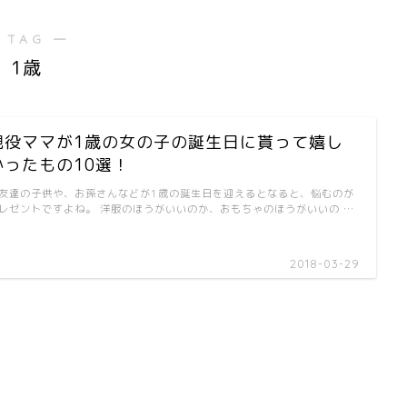
 TAG ―
1歳
現役ママが1歳の女の子の誕生日に貰って嬉し
かったもの10選！
友達の子供や、お孫さんなどが1歳の誕生日を迎えるとなると、悩むのが
レゼントですよね。 洋服のほうがいいのか、おもちゃのほうがいいの …
2018-03-29