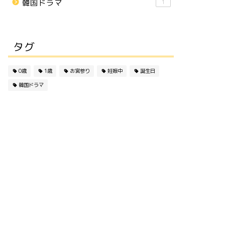
韓国ドラマ
1
タグ
0歳
1歳
お宮参り
妊娠中
誕生日
韓国ドラマ