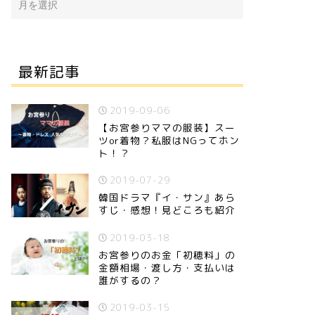
最新記事
2019-09-06
【お宮参りママの服装】スー
ツor着物？私服はNGってホン
ト！？
2019-07-29
韓国ドラマ『イ・サン』あら
すじ・感想！見どころも紹介
2019-03-18
お宮参りのお金「初穂料」の
金額相場・渡し方・支払いは
誰がするの？
2019-03-15