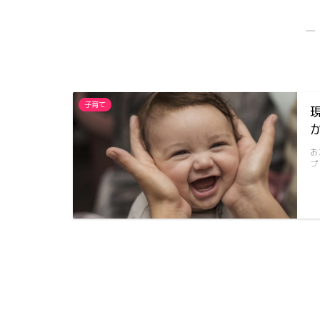
―
子育て
お
プ