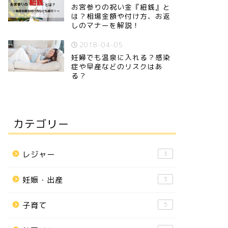
お宮参りの祝い金『紐銭』と
は？相場金額や付け方、お返
しのマナーを解説！
2018-04-05
妊婦でも温泉に入れる？感染
症や早産などのリスクはあ
る？
カテゴリー
レジャー
3
妊娠・出産
3
子育て
5