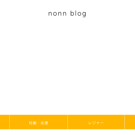
nonn blog
妊娠・出産
レジャー